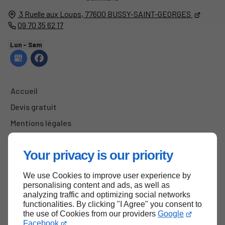
3 Ruelle aux Loups,
77600
BUSSY-SAINT-GEORGES
09 70 35 62 17
Lun - Sam
Accueil
Devis gratuit
Mentions légales
Plan du site
Your privacy is our priority
We use Cookies to improve user experience by
Haut de page
personalising content and ads, as well as
analyzing traffic and optimizing social networks
functionalities. By clicking "I Agree" you consent to
the use of Cookies from our providers
Google
Facebook
.