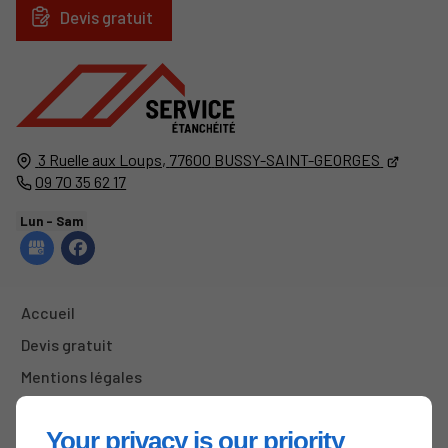
Devis gratuit
3 Ruelle aux Loups,
77600
BUSSY-SAINT-GEORGES
09 70 35 62 17
Lun - Sam
Accueil
Devis gratuit
Mentions légales
Plan du site
Your privacy is our priority